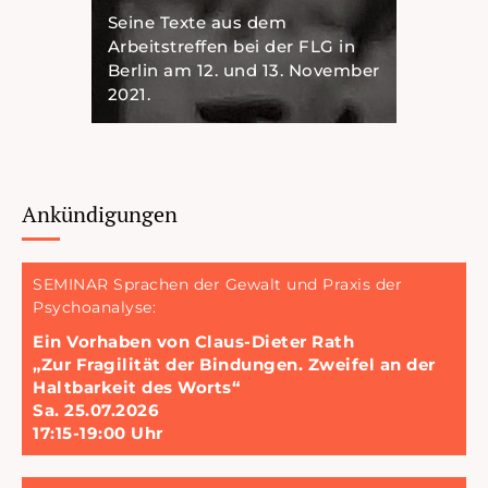
Seine Texte aus dem
Arbeitstreffen bei der FLG in
Berlin am 12. und 13. November
2021.
Ankündigungen
SEMINAR Sprachen der Gewalt und Praxis der
Psychoanalyse:
Ein Vorhaben von Claus-Dieter Rath
„Zur Fragilität der Bindungen. Zweifel an der
Haltbarkeit des Worts“
Sa. 25.07.2026
17:15-19:00 Uhr